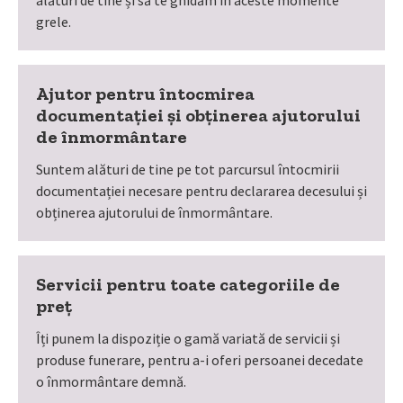
alături de tine și să te ghidăm în aceste momente
grele.
Ajutor pentru întocmirea
documentației și obținerea ajutorului
de înmormântare
Suntem alături de tine pe tot parcursul întocmirii
documentației necesare pentru declararea decesului și
obținerea ajutorului de înmormântare.
Servicii pentru toate categoriile de
preț
Îți punem la dispoziție o gamă variată de servicii și
produse funerare, pentru a-i oferi persoanei decedate
o înmormântare demnă.