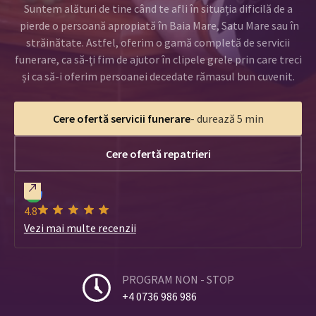
Suntem alături de tine când te afli în situația dificilă de a
pierde o persoană apropiată în Baia Mare, Satu Mare sau în
străinătate. Astfel, oferim o gamă completă de servicii
funerare, ca să-ți fim de ajutor în clipele grele prin care treci
și ca să-i oferim persoanei decedate rămasul bun cuvenit.
Cere ofertă servicii funerare
- durează 5 min
Cere ofertă repatrieri
4.8
Vezi mai multe recenzii
PROGRAM NON - STOP
+4 0736 986 986