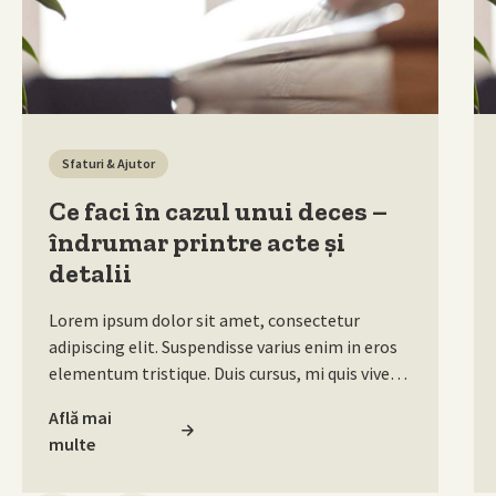
Sfaturi & Ajutor
Ce faci în cazul unui deces –
îndrumar printre acte și
detalii
Lorem ipsum dolor sit amet, consectetur
adipiscing elit. Suspendisse varius enim in eros
elementum tristique. Duis cursus, mi quis viverra
ornare, eros dolor interdum nulla, ut commodo
Află mai
diam libero vitae erat. Aenean faucibus nibh et
multe
justo cursus id rutrum lorem imperdiet. Nunc ut
sem vitae risus tristique posuere.