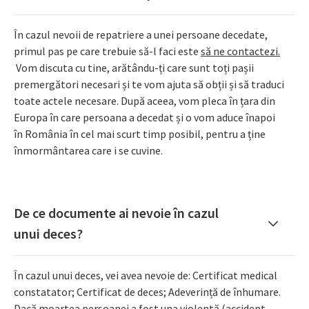
În cazul nevoii de repatriere a unei persoane decedate,
primul pas pe care trebuie să-l faci este
să ne contactezi.
Vom discuta cu tine, arătându-ți care sunt toți pașii
premergători necesari și te vom ajuta să obții și să traduci
toate actele necesare. După aceea, vom pleca în țara din
Europa în care persoana a decedat și o vom aduce înapoi
în România în cel mai scurt timp posibil, pentru a ține
înmormântarea care i se cuvine.
De ce documente ai nevoie în cazul
unui deces?
În cazul unui deces, vei avea nevoie de: Certificat medical
constatator; Certificat de deces; Adeverință de înhumare.
Dacă moartea persoanei a fost una violentă (accident,