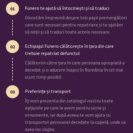
Funero te ajută să întocmești și să traduci
01
Discutăm împreună despre toți pașii premergători
care sunt necesari pentru repatriere și te ajutăm
să obții și să traduci toate actele necesare.
Echipajul Funero călătorește în țara din care
02
trebuie repatriat defunctul
Călătorim către țara în care persoana apropiată a
decedat și o aducem înapoi în România în cel mai
scurt timp posibil.
Preferințe și transport
03
Îți vom prezenta din catalogul nostru toate
opțiunile pe care le avem pentru sicrie și
ornamente, iar după aceea te vom ajuta cu
transportul persoanei decedate la capelă, unde va
avea loc slujba.