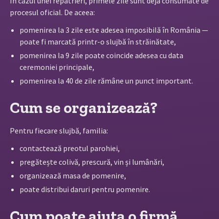
În cazul unei repatrieri, primele zile sunt deja consumate de
procesul oficial. De aceea:
pomenirea la 3 zile este adesea imposibilă în România —
poate fi marcată printr-o slujbă în străinătate,
pomenirea la 9 zile poate coincide adesea cu data
ceremoniei principale,
pomenirea la 40 de zile rămâne un punct important.
Cum se organizează?
Pentru fiecare slujbă, familia:
contactează preotul parohiei,
pregătește colivă, prescură, vin și lumânări,
organizează masa de pomenire,
poate distribui daruri pentru pomenire.
Cum poate ajuta o firmă