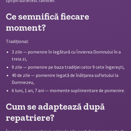
sprijin sufletesc familiei.
Ce semnifică fiecare
moment?
Tradițional:
3 zile — pomenire în legătură cu Învierea Domnului în a
treia zi,
9 zile — pomenire pe baza tradiției celor 9 cete îngerești,
40 de zile — pomenire legată de înălțarea sufletului la
Dumnezeu,
6 luni, 1 an, 7 ani — momente suplimentare de pomenire.
Cum se adaptează după
repatriere?