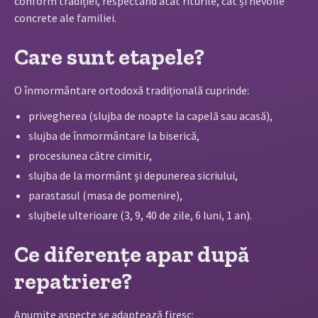
conform tradiției, respectând atât riturile, cât și nevoile
concrete ale familiei.
Care sunt etapele?
O înmormântare ortodoxă tradițională cuprinde:
privegherea (slujba de noapte la capelă sau acasă),
slujba de înmormântare la biserică,
procesiunea către cimitir,
slujba de la mormânt și depunerea sicriului,
parastasul (masa de pomenire),
slujbele ulterioare (3, 9, 40 de zile, 6 luni, 1 an).
Ce diferențe apar după
repatriere?
Anumite aspecte se adaptează firesc: