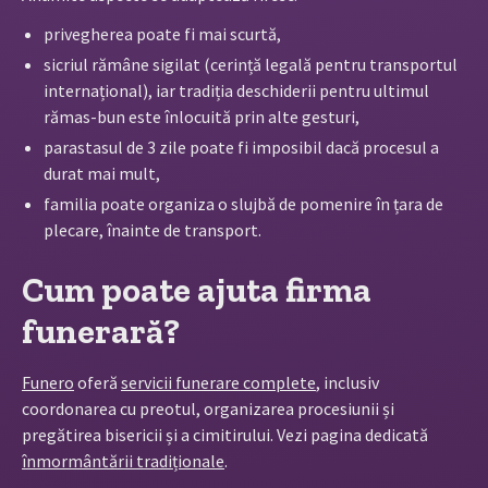
privegherea poate fi mai scurtă,
sicriul rămâne sigilat (cerință legală pentru transportul
internațional), iar tradiția deschiderii pentru ultimul
rămas-bun este înlocuită prin alte gesturi,
parastasul de 3 zile poate fi imposibil dacă procesul a
durat mai mult,
familia poate organiza o slujbă de pomenire în țara de
plecare, înainte de transport.
Cum poate ajuta firma
funerară?
Funero
oferă
servicii funerare complete
, inclusiv
coordonarea cu preotul, organizarea procesiunii și
pregătirea bisericii și a cimitirului. Vezi pagina dedicată
înmormântării tradiționale
.